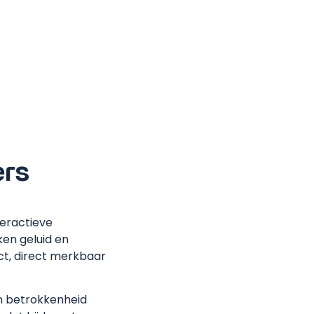
ers
teractieve
en geluid en
ct, direct merkbaar
n betrokkenheid