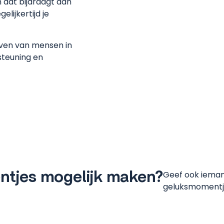
 dat bijdraagt aan
lijkertijd je
even van mensen in
steuning en
tjes mogelijk maken?
Geef ook ieman
geluksmomentje