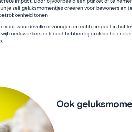
ncrete impact. Door bijvoorbeeld een pakket af te nemen
kun je zelf geluksmomentjes creëren voor bewoners en tege
betrokkenheid tonen.
 voor waardevolle ervaringen en echte impact in het l
terwijl medewerkers ook baat hebben bij praktische onder
s.
Ook geluksmomen