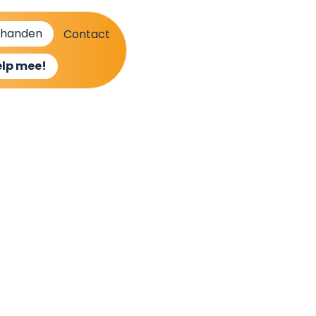
 handen
Contact
elp mee!