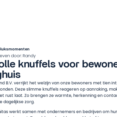
geluksmomenten
even door:
Randy
lle knuffels voor bewon
ghuis
d B.V. verrijkt het welzijn van onze bewoners met tien in
onden. Deze slimme knuffels reageren op aanraking, mak
 met rust laat. Zo brengen ze warmte, herkenning en conta
 dagelijkse zorg.
tas werkt samen met ondernemers en bedrijven om hu