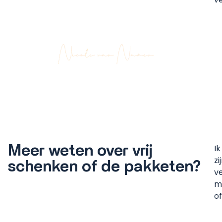
Meer weten over vrij
Ik
z
schenken of de pakketen?
v
m
of