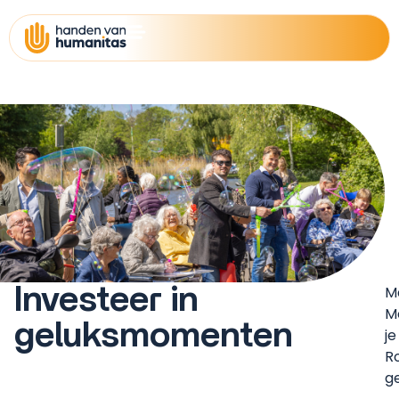
Investeer in
M
M
geluksmomenten
j
R
g