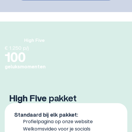
High Five
€ 1.250 p/j
100
geluksmomenten
High
Five
pakket
Standaard bij elk pakket:
Profielpagina op onze website
Welkomsvideo voor je socials​