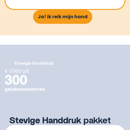
Ja! ik reik mijn hand
Stevige Handdruk
€ 3.500 p/j
300
geluksmomenten
Stevige
Handdruk
pakket