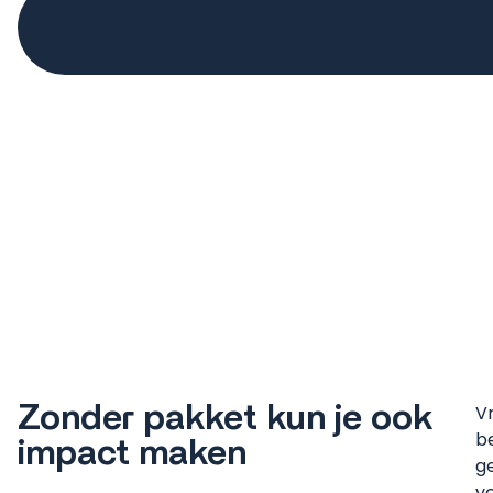
Zonder pakket kun je ook
Vr
b
impact maken
g
ve