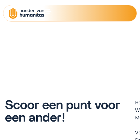
Scoor een punt voor
H
W
een ander!
Ma
Vo