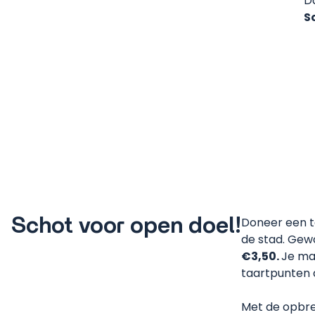
D
S
Schot voor open doel!
Doneer een t
de stad. Gewo
€3,50.
Je mag
taartpunten
Met de opbre