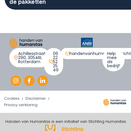
de pakketten
Achillesstraat
06
handenvanhumanitas@stichti
Help
290, 3054RL
22
mee
Rotterdam
52
als
25
bedrijf
49
Cookies
Disclaimer
Privacy verklaring
Handen van Humanitas is een initiatief van Stichting Humanitas