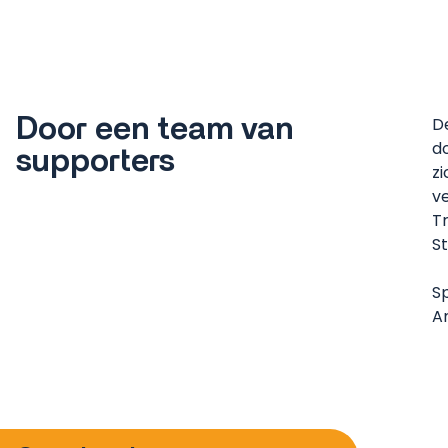
Door een team van
D
d
supporters
z
ve
T
St
S
A