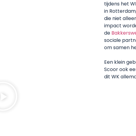
tijdens het 
in Rotterdam
die niet all
impact word
de
Bakkerswe
sociale partn
om samen het
Een klein geb
Scoor ook ee
dit WK allema